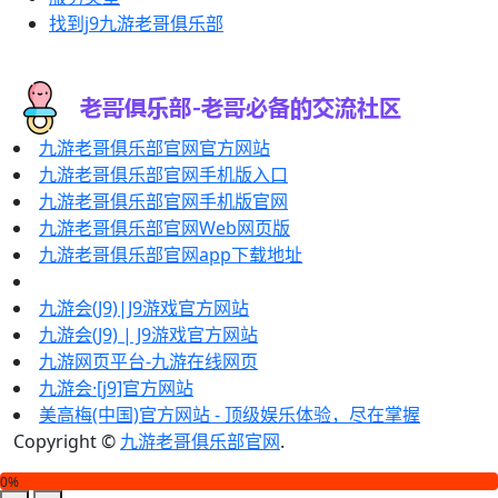
找到j9九游老哥俱乐部
九游老哥俱乐部官网官方网站
九游老哥俱乐部官网手机版入口
九游老哥俱乐部官网手机版官网
九游老哥俱乐部官网Web网页版
九游老哥俱乐部官网app下载地址
九游会(J9)|J9游戏官方网站
九游会(J9) | J9游戏官方网站
九游网页平台-九游在线网页
九游会·[j9]官方网站
美高梅(中国)官方网站 - 顶级娱乐体验，尽在掌握
Copyright ©
九游老哥俱乐部官网
.
0%