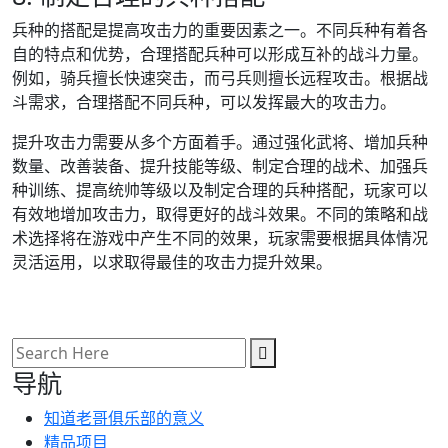
兵种的搭配是提高攻击力的重要因素之一。不同兵种有着各
自的特点和优势，合理搭配兵种可以形成互补的战斗力量。
例如，骑兵擅长快速突击，而弓兵则擅长远程攻击。根据战
斗需求，合理搭配不同兵种，可以发挥最大的攻击力。
提升攻击力需要从多个方面着手。通过强化武将、增加兵种
数量、改善装备、提升技能等级、制定合理的战术、加强兵
种训练、提高统帅等级以及制定合理的兵种搭配，玩家可以
有效地增加攻击力，取得更好的战斗效果。不同的策略和战
术选择将在游戏中产生不同的效果，玩家需要根据具体情况
灵活运用，以求取得最佳的攻击力提升效果。
导航
知道老哥俱乐部的意义
精品项目