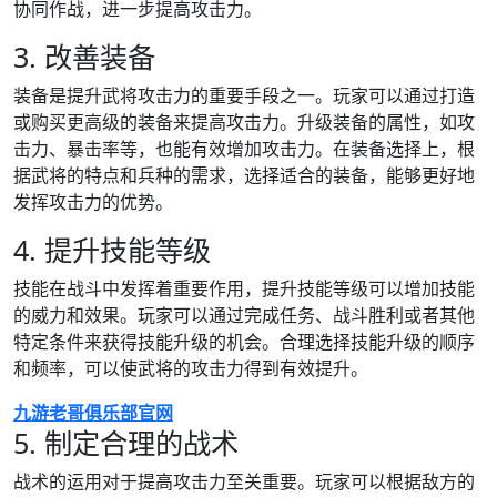
协同作战，进一步提高攻击力。
3. 改善装备
装备是提升武将攻击力的重要手段之一。玩家可以通过打造
或购买更高级的装备来提高攻击力。升级装备的属性，如攻
击力、暴击率等，也能有效增加攻击力。在装备选择上，根
据武将的特点和兵种的需求，选择适合的装备，能够更好地
发挥攻击力的优势。
4. 提升技能等级
技能在战斗中发挥着重要作用，提升技能等级可以增加技能
的威力和效果。玩家可以通过完成任务、战斗胜利或者其他
特定条件来获得技能升级的机会。合理选择技能升级的顺序
和频率，可以使武将的攻击力得到有效提升。
九游老哥俱乐部官网
5. 制定合理的战术
战术的运用对于提高攻击力至关重要。玩家可以根据敌方的