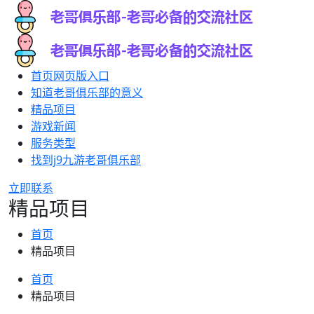
首页网页版入口
知道老哥俱乐部的意义
精品项目
游戏新闻
服务类型
找到j9九游老哥俱乐部
立即联系
精品项目
首页
精品项目
首页
精品项目